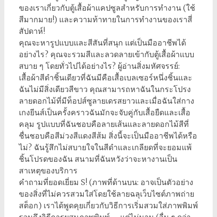
ของเราเกี่ยวกับตู้เสื้อผ้าแคปซูลสำหรับการทำงาน (ใช้
สีมากมาย!) และความท้าทายในการทำงานของเราสี่
สัปดาห์!
คุณจะหารูปแบบและสีสันที่สนุก แต่เป็นมืออาชีพได้
อย่างไร? คุณจะรวมสีและลวดลายเข้ากับตู้เสื้อผ้าแบบ
สบาย ๆ โดยทั่วไปได้อย่างไร? ผู้อ่านสิ่งมหัศจรรย์:
เสื้อผ้าสีดำชิ้นเดียวที่ฉันมีคือเสื้อเบลเซอร์หนึ่งชิ้นและ
ฉันไม่มีสิ่งเดียวสีขาว คุณสามารถหาฉันในกระโปรง
ลายดอกไม้ที่มีท็อปส์ซูลายเดรสยาวและเมื่อฉันใส่กาง
เกงยีนส์เป็นครั้งคราวฉันมักจะจับคู่กับเสื้อยืดและเสื้อ
คลุม รูปแบบที่ฉันชอบคือลายเส้นและลายดอกไม้สีที่
ชื่นชอบคือสีม่วงสีแดงสีส้ม สิ่งนี้จะเป็นมืออาชีพได้หรือ
ไม่? ฉันรู้สึกไม่สบายใจในสีดำและเกลียดที่จะยอมแพ้
ชิ้นโปรดของฉัน สนามที่ฉันหวังว่าจะหางานเป็น
สาเหตุของบริการ
คำถามที่ยอดเยี่ยม S! (ภาพที่ด้านบน: อาจเป็นตัวอย่าง
ของสิ่งที่ไม่ควรสวมใส่โดยใช้ลายฉลุเว็บไซต์ภาพถ่าย
สต็อก) เราได้พูดคุยเกี่ยวกับวิธีการเริ่มสวมใส่ภาพพิมพ์