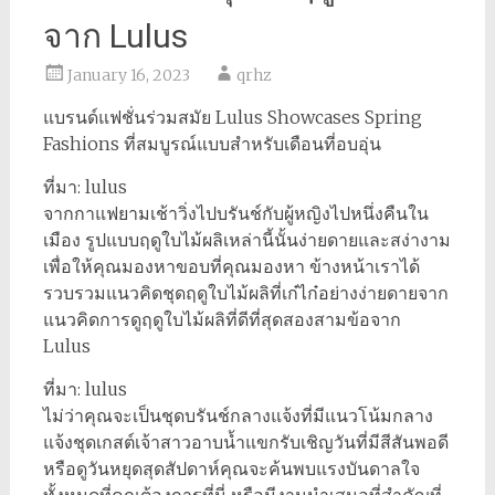
จาก Lulus
January 16, 2023
qrhz
แบรนด์แฟชั่นร่วมสมัย Lulus Showcases Spring
Fashions ที่สมบูรณ์แบบสำหรับเดือนที่อบอุ่น
ที่มา: lulus
จากกาแฟยามเช้าวิ่งไปบรันช์กับผู้หญิงไปหนึ่งคืนใน
เมือง รูปแบบฤดูใบไม้ผลิเหล่านี้นั้นง่ายดายและสง่างาม
เพื่อให้คุณมองหาขอบที่คุณมองหา ข้างหน้าเราได้
รวบรวมแนวคิดชุดฤดูใบไม้ผลิที่เก๋ไก๋อย่างง่ายดายจาก
แนวคิดการดูฤดูใบไม้ผลิที่ดีที่สุดสองสามข้อจาก
Lulus
ที่มา: lulus
ไม่ว่าคุณจะเป็นชุดบรันช์กลางแจ้งที่มีแนวโน้มกลาง
แจ้งชุดเกสต์เจ้าสาวอาบน้ำแขกรับเชิญวันที่มีสีสันพอดี
หรือดูวันหยุดสุดสัปดาห์คุณจะค้นพบแรงบันดาลใจ