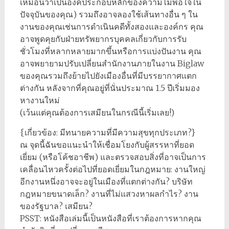
เหมือนว่าเป็นองค์ประกอบหลักของความไม่พอใจใน
ปัจจุบันของคุณ) รวมถึงอาจลองใช้เส้นทางอื่น ๆ ใน
งานของคุณเช่นการดำเนินคดีทั้งสองและองค์กร คุณ
อาจพูดคุยกับฝ่ายทรัพยากรบุคคลเกี่ยวกับการรับ
ชั่วโมงที่หลากหลายมากขึ้นหรือการแบ่งปันงาน คุณ
อาจพยายามปรับเปลี่ยนสำนักงานภายในงาน Biglaw
ของคุณรวมถึงย้ายไปยังเมืองอื่นที่มีบรรยากาศแตก
ต่างกัน หลังจากที่คุณอยู่ที่นั่นประมาณ 1.5 ปีเริ่มมอง
หางานใหม่
(เว้นแต่คุณต้องการเสมียนในกรณีนี้เริ่มเลย!)
{เกี่ยวข้อง: มีทนายความที่มีความสุขทุกประเภท?}
ณ จุดนี้ฉันขอแนะนำให้เชื่อมโยงกับผู้สรรหาที่ยอด
เยี่ยม (หรือโค้ชอาชีพ) และตรวจสอบสิ่งที่อาจเป็นการ
เคลื่อนไหวครั้งต่อไปที่ยอดเยี่ยมในกฎหมาย: งานใหญ่
อีกงานหนึ่งอาจจะอยู่ในเมืองที่แตกต่างกัน? บริษัท
กฎหมายขนาดเล็ก? งานที่ไม่แสวงหาผลกำไร? งาน
ของรัฐบาล? เสมียน?
PSST: หนังสือเล่มนี้เป็นหนังสือที่เราต้องการหากคุณ