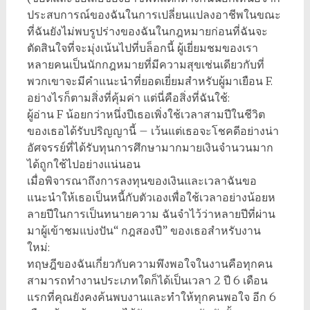
ประสบการณ์ของฉันในการเปลี่ยนแปลงอาชีพในขณะ
ที่ฉันยังไม่พบรูปร่างของฉันในกฎหมายก่อนที่ฉันจะ
ตัดสินใจที่จะมุ่งเน้นไปที่บล็อกนี้ ผู้เยี่ยมชมของเรา
หลายคนเป็นนักกฎหมายที่มีความสุขเช่นเดียวกับที่
พวกเขาจะมีคำแนะนำที่ยอดเยี่ยมสำหรับผู้มาเยือน F.
อย่างไรก็ตามสิ่งที่คุ้มค่า แต่นี่คือสิ่งที่ฉันใช้:
ผู้อ่าน F น้อยกว่าหนึ่งปีเธอเพิ่งใช้เวลาสามปีในชีวิต
ของเธอได้รับปริญญานี้ – เว้นแต่เธอจะโชคดีอย่างน่า
อัศจรรย์ที่ได้รับทุนการศึกษามากมายเงินจำนวนมาก
ได้ถูกใช้ไปอย่างแน่นอน
เมื่อพิจารณาถึงการลงทุนของเงินและเวลาฉันขอ
แนะนำให้เธอเป็นหนี้กับตัวเองเพื่อใช้เวลาอย่างน้อยห
ลายปีในการเป็นทนายความ ฉันจำไว้ว่าหลายปีที่ผ่าน
มาผู้เข้าชมแบ่งปัน“ กฎสองปี” ของเธอสำหรับงาน
ใหม่:
ทฤษฎีของฉันเกี่ยวกับความพึงพอใจในงานคือทุกคน
สามารถทำงานประเภทใดก็ได้เป็นเวลา 2 ปี 6 เดือน
แรกที่คุณยังคงค้นพบงานและทำให้ทุกคนพอใจ อีก 6