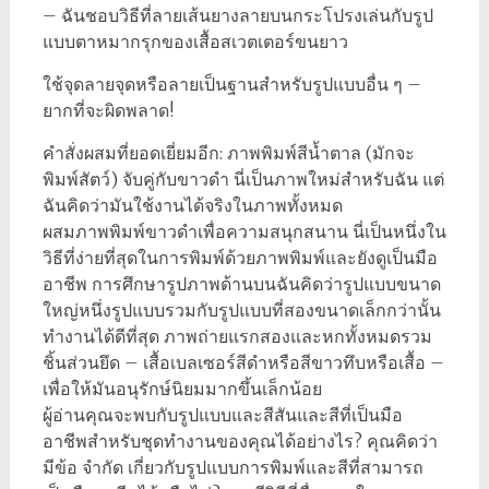
– ฉันชอบวิธีที่ลายเส้นยางลายบนกระโปรงเล่นกับรูป
แบบตาหมากรุกของเสื้อสเวตเตอร์ขนยาว
ใช้จุดลายจุดหรือลายเป็นฐานสำหรับรูปแบบอื่น ๆ –
ยากที่จะผิดพลาด!
คำสั่งผสมที่ยอดเยี่ยมอีก: ภาพพิมพ์สีน้ำตาล (มักจะ
พิมพ์สัตว์) จับคู่กับขาวดำ นี่เป็นภาพใหม่สำหรับฉัน แต่
ฉันคิดว่ามันใช้งานได้จริงในภาพทั้งหมด
ผสมภาพพิมพ์ขาวดำเพื่อความสนุกสนาน นี่เป็นหนึ่งใน
วิธีที่ง่ายที่สุดในการพิมพ์ด้วยภาพพิมพ์และยังดูเป็นมือ
อาชีพ การศึกษารูปภาพด้านบนฉันคิดว่ารูปแบบขนาด
ใหญ่หนึ่งรูปแบบรวมกับรูปแบบที่สองขนาดเล็กกว่านั้น
ทำงานได้ดีที่สุด ภาพถ่ายแรกสองและหกทั้งหมดรวม
ชิ้นส่วนยึด – เสื้อเบลเซอร์สีดำหรือสีขาวทึบหรือเสื้อ –
เพื่อให้มันอนุรักษ์นิยมมากขึ้นเล็กน้อย
ผู้อ่านคุณจะพบกับรูปแบบและสีสันและสีที่เป็นมือ
อาชีพสำหรับชุดทำงานของคุณได้อย่างไร? คุณคิดว่า
มีข้อ จำกัด เกี่ยวกับรูปแบบการพิมพ์และสีที่สามารถ