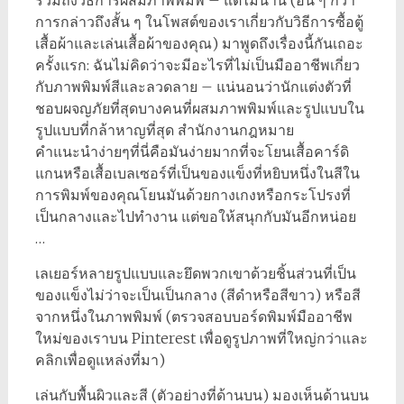
รวมถึงวิธีการผสมภาพพิมพ์ – แต่ไม่นาน (อื่น ๆ กว่า
การกล่าวถึงสั้น ๆ ในโพสต์ของเราเกี่ยวกับวิธีการซื้อตู้
เสื้อผ้าและเล่นเสื้อผ้าของคุณ) มาพูดถึงเรื่องนี้กันเถอะ
ครั้งแรก: ฉันไม่คิดว่าจะมีอะไรที่ไม่เป็นมืออาชีพเกี่ยว
กับภาพพิมพ์สีและลวดลาย – แน่นอนว่านักแต่งตัวที่
ชอบผจญภัยที่สุดบางคนที่ผสมภาพพิมพ์และรูปแบบใน
รูปแบบที่กล้าหาญที่สุด สำนักงานกฎหมาย
คำแนะนำง่ายๆที่นี่คือมันง่ายมากที่จะโยนเสื้อคาร์ดิ
แกนหรือเสื้อเบลเซอร์ที่เป็นของแข็งที่หยิบหนึ่งในสีใน
การพิมพ์ของคุณโยนมันด้วยกางเกงหรือกระโปรงที่
เป็นกลางและไปทำงาน แต่ขอให้สนุกกับมันอีกหน่อย
…
เลเยอร์หลายรูปแบบและยึดพวกเขาด้วยชิ้นส่วนที่เป็น
ของแข็งไม่ว่าจะเป็นเป็นกลาง (สีดำหรือสีขาว) หรือสี
จากหนึ่งในภาพพิมพ์ (ตรวจสอบบอร์ดพิมพ์มืออาชีพ
ใหม่ของเราบน Pinterest เพื่อดูรูปภาพที่ใหญ่กว่าและ
คลิกเพื่อดูแหล่งที่มา)
เล่นกับพื้นผิวและสี (ตัวอย่างที่ด้านบน) มองเห็นด้านบน